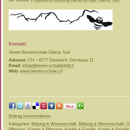
der Woofer
Projektbeschreibung Bienenschule Glarus Süd.
Kontakt
Verein Bienenschule Glarus Süd
Adresse
: CH – 8777 Diesbach, Dornhaus 11
Email
:
info[at]bienen-schule[dot]ch
Web
:
www.bienen-schule.ch
Beitrag kommentieren
Kategorien:
Bildung & Wissenschaft
,
Bildung & Wissenschaft
,
G
Pflanzen
,
Garten & Pflanzen
,
Kinder & Familie
,
Kinder & Familie