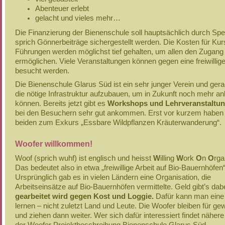
Abenteuer erlebt
gelacht und vieles mehr…
Die Finanzierung der Bienenschule soll hauptsächlich durch Sp
sprich Gönnerbeiträge sichergestellt werden. Die Kosten für Ku
Führungen werden möglichst tief gehalten, um allen den Zugang
ermöglichen. Viele Veranstaltungen können gegen eine freiwilli
besucht werden.
Die Bienenschule Glarus Süd ist ein sehr junger Verein und gera
die nötige Infrastruktur aufzubauen, um in Zukunft noch mehr an
können. Bereits jetzt gibt es
Workshops und Lehrveranstaltu
bei den Besuchern sehr gut ankommen. Erst vor kurzem haben 
beiden zum Exkurs „Essbare Wildpflanzen Kräuterwanderung“.
Woofer willkommen!
Woof (sprich wuhf) ist englisch und heisst
W
illing
W
ork
O
n
O
rga
Das bedeutet also in etwa „freiwillige Arbeit auf Bio-Bauernhöfen“
Ursprünglich gab es in vielen Ländern eine Organisation, die
Arbeitseinsätze auf Bio-Bauernhöfen vermittelte. Geld gibt’s dabe
gearbeitet wird gegen Kost und Loggie.
Dafür kann man ein
lernen – nicht zuletzt Land und Leute. Die Woofer bleiben für ge
und ziehen dann weiter. Wer sich dafür interessiert findet nähere 