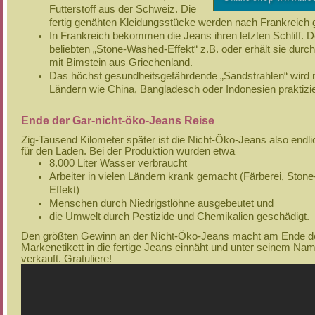
Futterstoff aus der Schweiz. Die
fertig genähten Kleidungsstücke werden nach Frankreich 
In Frankreich bekommen die Jeans ihren letzten Schliff. 
beliebten „Stone-Washed-Effekt“ z.B. oder erhält sie dur
mit Bimstein aus Griechenland.
Das höchst gesundheitsgefährdende „Sandstrahlen“ wird n
Ländern wie China, Bangladesch oder Indonesien praktizie
Ende der Gar-nicht-öko-Jeans Reise
Zig-Tausend Kilometer später ist die
Nicht-Öko-Jeans
also endli
für den Laden. Bei der Produktion wurden etwa
8.000 Liter Wasser verbraucht
Arbeiter in vielen Ländern krank gemacht (Färberei, Sto
Effekt)
Menschen durch Niedrigstlöhne ausgebeutet und
die Umwelt durch Pestizide und Chemikalien geschädigt.
Den größten Gewinn an der Nicht-Öko-Jeans macht am Ende der
Markenetikett in die fertige Jeans einnäht und unter seinem Na
verkauft. Gratuliere!