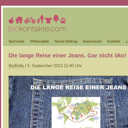
Startseite
Philosophie
Neuer Eintrag
Impressum
Kontakt
L
Die lange Reise einer Jeans. Gar nicht öko!
BioBella
| 5. September 2013 11:40 Uhr