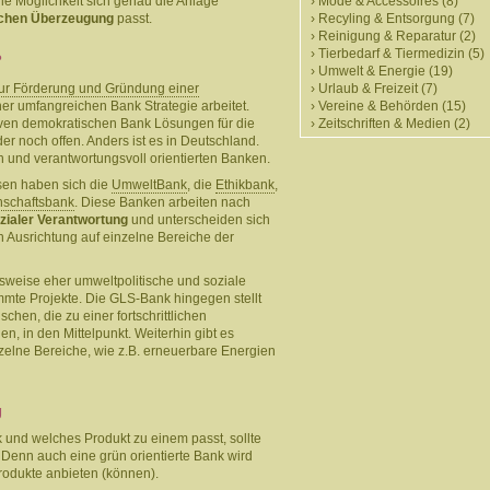
e Möglichkeit sich genau die Anlage
Mode & Accessoires
(8)
ichen Überzeugung
passt.
Recyling & Entsorgung
(7)
Reinigung & Reparatur
(2)
Tierbedarf & Tiermedizin
(5)
?
Umwelt & Energie
(19)
zur Förderung und Gründung einer
Urlaub & Freizeit
(7)
er umfangreichen Bank Strategie arbeitet.
Vereine & Behörden
(15)
tiven demokratischen Bank Lösungen für die
Zeitschriften & Medien
(2)
er noch offen. Anders ist es in Deutschland.
n und verantwortungsvoll orientierten Banken.
sen haben sich die
UmweltBank
, die
Ethikbank
,
schaftsbank
. Diese Banken arbeiten nach
zialer Verantwortung
und unterscheiden sich
en Ausrichtung auf einzelne Bereiche der
lsweise eher umweltpolitische und soziale
immte Projekte. Die GLS-Bank hingegen stellt
chen, die zu einer fortschrittlichen
n, in den Mittelpunkt. Weiterhin gibt es
nzelne Bereiche, wie z.B. erneuerbare Energien
g
nk und welches Produkt zu einem passt, sollte
 Denn auch eine grün orientierte Bank wird
odukte anbieten (können).