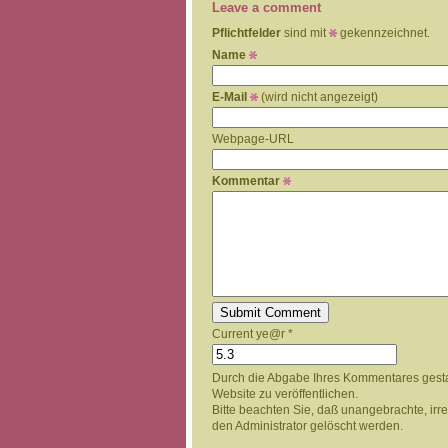
Leave a comment
Pflichtfelder
sind mit
gekennzeichnet.
Name
E-Mail
(wird nicht angezeigt)
Webpage-URL
Kommentar
Current ye@r
*
Durch die Abgabe Ihres Kommentares gest
Website zu veröffentlichen.
Bitte beachten Sie, daß unangebrachte, ir
den Administrator gelöscht werden.