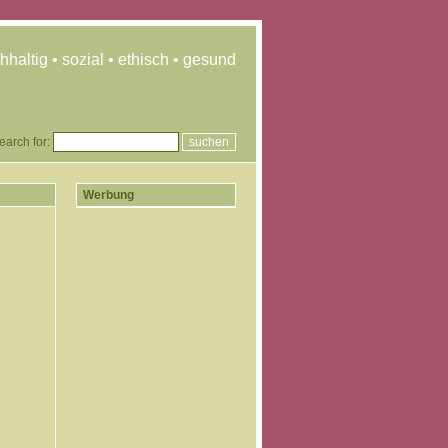
hhaltig • sozial • ethisch • gesund
earch for:
Werbung