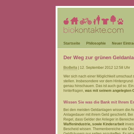
Startseite
Philosophie
Neuer Eintra
Der Weg zur grünen Geldanlag
BioBella
| 12. September 2012 12:58 Uhr
Wer sich nach einer Möglichkeit umschaut 
stellen. Insbesondere vor dem Hintergrund
genau hinschauen. Das ist auch gut so. Ein
hinterfragen,
was mit seinem angelegten Ge
Wissen Sie was die Bank mit Ihrem Er
Bei den meisten Geldanlagen wissen die An
Anlagedauer mit ihrem Geld geschieht. Bei 
Regel, dass Gelder der Anleger in Bereich
Waffenindustrie, sowie Kinderarbeit
inves
Bescheid wissen. Themenbereiche wie Ökolo
Geldhäusern nur selten anzutreffen. Es ist 