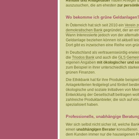
Rendite und Anlagedauer
haben Anleger di
auszusuchen, die am ehesten
zur persönl
Wo bekomme ich grüne Geldanlagen
In Österreich hat sich seit 2010 ein
Verein 
demokratischen Bank
gegründet, der an ein
Wann Interessierte jedoch von der alterna
Geldanlage beziehen können ist aktuell leid
Dort gibt es inzwischen eine Reihe von grü
In Deutschland als vertrauenswürdig erwie
die
Triodos Bank
und auch die
GLS Gemein
eigenen Angaben
mit ökologischer und so
zum Beispiel in ihrer unterschiedlich stark
grünen Finanzen.
Die Ethikbank hat für ihre Produkte beispie
Anlagekriterien festgelegt und fördert best
ökologische und soziale Initiativen von Mens
Entwicklung der Gesellschaft beitragen wolle
zahlreiche Produktanbieter, die sich auf ei
spezialisiert haben.
Professionelle, unabhängige Beratun
Wer sich selbst nicht sicher ist, welche Ba
einen
unabhängigen Berater
konsultieren.
dem Kunden immer nur die hauseigenen Pr