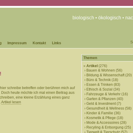
biologisch • ökologisch • nac
S
g
Impressum
Kontakt
Links
Themen
Artikel
(276)
Bauen & Wohnen
(56)
!
Bildung & Wissenschaft
(20)
Büro & Technik
(18)
Essen & Trinken
(83)
hier schreibe betreffen oder berühren mich auf
Ethisch & Sozial
(34)
. Doch heute möchte ich mal einen Beitrag aus
Fahrzeuge & Verkehr
(16)
hreiben, eine kleine Erzählung eines ganz
Garten & Pflanzen
(40)
.
Artikel lesen
Geld & Investment
(7)
Gesundheit & Wellness
(58)
Kinder & Familie
(36)
Kosmetik & Pflege
(18)
Mode & Accessoires
(28)
Recyling & Entsorgung
(25)
Tierwelt & Tierschutz
(57)