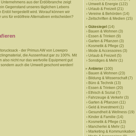
s Unternehmens aus der Erdölbranche zeigt
Umwelt & Energie
(122)
 ein Gegenstand unseres täglichen Lebens
Urlaub & Freizeit
(21)
Erdöl hergestellt wird. Worauf können wir
Vereine & Behörden
(14)
r uns für erdölfreie Alternativen entscheiden?
Zeitschriften & Medien
(15)
Gütesiegel
(14)
Bauen & Wohnen
(3)
fieren
Essen & Trinken
(9)
Garten & Pflanzen
(3)
Kosmetik & Pflege
(2)
otorucksack - der Primus AW von Lowepro
Mode & Accessoires
(3)
lingmaterial, die Aussenhaut gar zu 100%. Mit
Urlaub & Freizeit
(5)
 also nicht nur das wertvolle Equipment gut
Sonstiges & Mehr
(1)
rt, sondern auch die Umwelt geschont werden!
Anbieter
(100)
Bauen & Wohnen
(23)
Bildung & Wissenschaft
(7)
Büro & Technik
(13)
Essen & Trinken
(20)
Ethisch & Sozial
(7)
Fahrzeuge & Verkehr
(3)
Garten & Pflanzen
(11)
Geld & Investment
(1)
Gesundheit & Wellness
(19)
Kinder & Familie
(14)
Kosmetik & Pflege
(13)
Mancherlei & Mehr
(1)
Marketing & Kommunikation