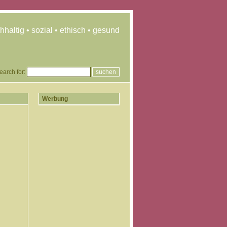
hhaltig • sozial • ethisch • gesund
earch for:
Werbung