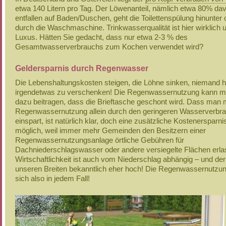
etwa 140 Litern pro Tag. Der Löwenanteil, nämlich etwa 80% da
entfallen auf Baden/Duschen, geht die Toilettenspülung hinunter o
durch die Waschmaschine. Trinkwasserqualität ist hier wirklich 
Luxus. Hätten Sie gedacht, dass nur etwa 2-3 % des
Gesamtwasserverbrauchs zum Kochen verwendet wird?
Geldersparnis durch Regenwasser
Die Lebenshaltungskosten steigen, die Löhne sinken, niemand 
irgendetwas zu verschenken! Die Regenwassernutzung kann m
dazu beitragen, dass die Brieftasche geschont wird. Dass man m
Regenwassernutzung allein durch den geringeren Wasserverbr
einspart, ist natürlich klar, doch eine zusätzliche Kostenersparni
möglich, weil immer mehr Gemeinden den Besitzern einer
Regenwassernutzungsanlage örtliche Gebühren für
Dachniederschlagswasser oder andere versiegelte Flächen erla
Wirtschaftlichkeit ist auch vom Niederschlag abhängig – und der 
unseren Breiten bekanntlich eher hoch! Die Regenwassernutzun
sich also in jedem Fall!