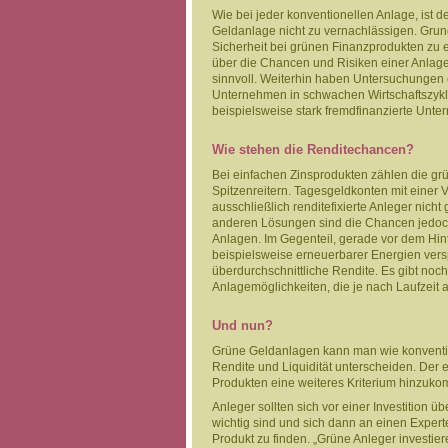
Wie bei jeder konventionellen Anlage, ist d
Geldanlage nicht zu vernachlässigen. Grund
Sicherheit bei grünen Finanzprodukten zu e
über die Chancen und Risiken einer Anlage 
sinnvoll. Weiterhin haben Untersuchungen 
Unternehmen in schwachen Wirtschaftszykl
beispielsweise stark fremdfinanzierte Unt
Wie stehen die Renditechancen?
Bei einfachen Zinsprodukten zählen die gr
Spitzenreitern. Tagesgeldkonten mit einer V
ausschließlich renditefixierte Anleger nich
anderen Lösungen sind die Chancen jedoch 
Anlagen. Im Gegenteil, gerade vor dem Hin
beispielsweise erneuerbarer Energien vers
überdurchschnittliche Rendite. Es gibt noc
Anlagemöglichkeiten, die je nach Laufzeit a
Und nun?
Grüne Geldanlagen kann man wie konvention
Rendite und Liquidität unterscheiden. Der 
Produkten eine weiteres Kriterium hinzuko
Anleger sollten sich vor einer Investition 
wichtig sind und sich dann an einen Exp
Produkt zu finden. „Grüne Anleger investi