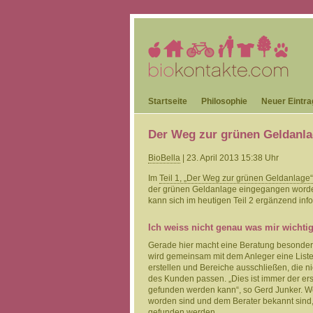
Startseite
Philosophie
Neuer Eintra
Der Weg zur grünen Geldanlag
BioBella
| 23. April 2013 15:38 Uhr
Im
Teil 1, „Der Weg zur grünen Geldanlage“
der grünen Geldanlage eingegangen word
kann sich im heutigen Teil 2 ergänzend inf
Ich weiss nicht genau was mir wichtig
Gerade hier macht eine Beratung besonders v
wird gemeinsam mit dem Anleger eine Liste m
erstellen und Bereiche ausschließen, die
des Kunden passen. „Dies ist immer der ers
gefunden werden kann“, so Gerd Junker. W
worden sind und dem Berater bekannt sind
gefunden werden.