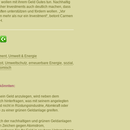
d wollen mit ihrem Geld Gutes tun. Nachhaltig
lcher Investments auch deutlich machen, dass
ten unterstützen und fördern wollen. „Vor
 mehr als nur ein Investment“, betont Carmen
H.
ment
,
Umwelt & Energie
it
,
Umweltschutz
,
erneuerbare Energie
,
sozial
,
omisch
 könnten:
 sein Geld anzulegen, wird neben dem
ch hinterfragen, was mit seinem angelegten
d nicht in Rüstungsindustrie, Atomkraft oder
te zu einer grünen Geldanlage greifen.
ich der nachhaltigen und grünen Geldanlagen
n Zeichen gegen Atomstrom,