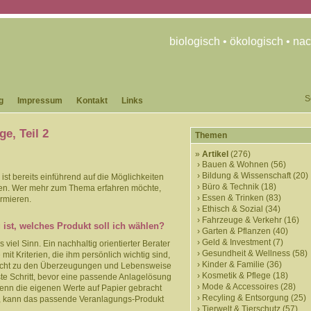
biologisch • ökologisch • nac
S
g
Impressum
Kontakt
Links
e, Teil 2
Themen
Artikel
(276)
Bauen & Wohnen
(56)
Bildung & Wissenschaft
(20)
ist bereits einführend auf die Möglichkeiten
Büro & Technik
(18)
en. Wer mehr zum Thema erfahren möchte,
Essen & Trinken
(83)
ormieren.
Ethisch & Sozial
(34)
Fahrzeuge & Verkehr
(16)
 ist, welches Produkt soll ich wählen?
Garten & Pflanzen
(40)
Geld & Investment
(7)
iel Sinn. Ein nachhaltig orientierter Berater
Gesundheit & Wellness
(58)
it Kriterien, die ihm persönlich wichtig sind,
Kinder & Familie
(36)
 nicht zu den Überzeugungen und Lebensweise
Kosmetik & Pflege
(18)
te Schritt, bevor eine passende Anlagelösung
Mode & Accessoires
(28)
enn die eigenen Werte auf Papier gebracht
Recyling & Entsorgung
(25)
, kann das passende Veranlagungs-Produkt
Tierwelt & Tierschutz
(57)