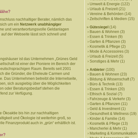
Umwelt & Energie
(122)
Urlaub & Freizeit
(21)
 Nähe?
Vereine & Behörden
(14)
Zeitschriften & Medien
(15)
nschluss nachhaltiger Berater, nämlich das
 sich um ein
Netzwerk unabhängiger
Gütesiegel
(14)
rüne und verantwortungsvolle Geldanlagen
Bauen & Wohnen
(3)
 auf der Webseite lässt sich schnell und
Essen & Trinken
(9)
Garten & Pflanzen
(3)
Kosmetik & Pflege
(2)
Mode & Accessoires
(3)
Urlaub & Freizeit
(5)
atungshäuser ist das Unternehmen „Grünes Geld
Sonstiges & Mehr
(1)
lschaft ist einer der Pioniere im Bereich der
eutschsprachigen Raum. Bereits seit 2001
Anbieter
(100)
ich die Gründer, die Eheleute Carmen und
Bauen & Wohnen
(23)
e. Das Unternehmen betreibt die Internetseite,
Bildung & Wissenschaft
(7)
ben, sich ausgiebig über die Möglichkeiten
Büro & Technik
(13)
gen oder Beratungsbedarf stehen die
Essen & Trinken
(20)
fend zur Verfügung.
Ethisch & Sozial
(7)
Fahrzeuge & Verkehr
(3)
Garten & Pflanzen
(11)
Geld & Investment
(1)
 Ökoaktie bis hin zur nachhaltigen
Gesundheit & Wellness
(19)
igkeit und Ökologie ist weiterhin groß, so
Kinder & Familie
(14)
e Finanzprodukt auch in „grün“ erhältlich ist.
Kosmetik & Pflege
(13)
Mancherlei & Mehr
(1)
Marketing & Kommunikation
er?