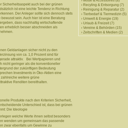
Mode & Accessoires
(8)
er Sicherheitsaspekt auch bei der grünen
Recyling & Entsorgung
(7)
sätzlich ist eine leichte Tendenz in Richtung
Reinigung & Reparatur
(2)
rkennen. Der Anleger sollte sich dennoch stets
Tierbedarf & Tiermedizin
(5)
bewusst sein. Auch hier ist eine Beratung
Umwelt & Energie
(19)
ergeben, dass nachhaltig wirtschaftende
Urlaub & Freizeit
(7)
en erheblich besser abschneiden als
Vereine & Behörden
(15)
ernehmen.
Zeitschriften & Medien
(2)
ünen Geldanlagen sicher nicht zu den
erzinsung von ca. 1,0 Prozent sind für
t gerade attraktiv. Bei Wertpapieren und
nicht geringer als die konventioneller
tergrund der zukünftigen Bedeutung
prechen Investments in Öko-Aktien eine
h zahlreiche weitere grüne
ttraktive Renditen bereithalten.
elle Produkte nach den Kriterien Sicherheit,
entscheidende Unterschied ist, dass bei grünen
mmt: Die Ideologie
überlegen welche Werte ihnen selbst besonders
erten wenden um gemeinsam das passende
eren zwar ebenfalls um Gewinne zu