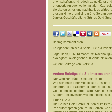
erwirtschaften, sind jedoch aufgeklärter un
orientierte Anleger wollen mit dem Kauf so
sie ökologisches und nachhaltiges Wirtschaf
diesem Hintergrund sind grüne Geldanlagen
Junker, Geschäftsleitung Grünes Geld Gmb
Beitrag kommentieren
Kategorien:
Ethisch & Sozial
,
Geld & Invest
Tags:
Bank
,
CO2
,
Klimaschutz
,
Nachhaltigke
ökologisch
,
ökologischer Fußabdruck
,
ökon
weitere Beiträge von
BioBella
Andere Beiträge die Sie interessieren
Der Weg zur grünen Geldanlage, Teil 1
Wer sich nach einer Möglichkeit umschaut
Hintergrund der Sicherheit oder Rendite au
Geld eigentlich gefördert wird. Wer sein Gel
Kinderarbeit investiert wissen möchte, soll
Grünes Geld
Die Grünes Geld GmbH ist Pionier im Bere
im deutschsprachigen Raum. Setzen Sie ei