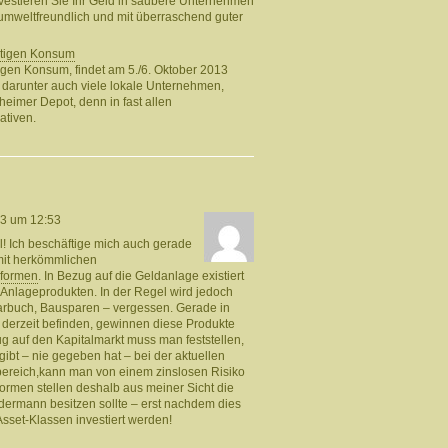
nvestieren Sie Ihr Geld in saubere Unternehmen
 umweltfreundlich und mit überraschend guter
ltigen Konsum
gen Konsum, findet am 5./6. Oktober 2013
er, darunter auch viele lokale Unternehmen,
eimer Depot, denn in fast allen
ativen.
13 um 12:53
kel! Ich beschäftige mich auch gerade
mit herkömmlichen
formen
. In Bezug auf die Geldanlage existiert
Anlageprodukten. In der Regel wird jedoch
arbuch, Bausparen – vergessen. Gerade in
s derzeit befinden, gewinnen diese Produkte
 auf den Kapitalmarkt muss man feststellen,
 gibt – nie gegeben hat – bei der aktuellen
nbereich,kann man von einem zinslosen Risiko
rmen stellen deshalb aus meiner Sicht die
edermann besitzen sollte – erst nachdem dies
e Asset-Klassen investiert werden!