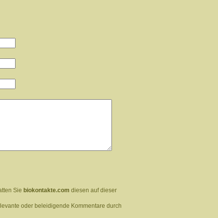
atten Sie
biokontakte.com
diesen auf dieser
relevante oder beleidigende Kommentare durch