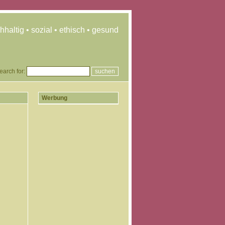
hhaltig • sozial • ethisch • gesund
earch for:
Werbung