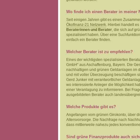
Wo finde ich einen Berater in meiner
Seit einigen Jahren gibt es einen Zusamme
Ökofinanz-21 Netzwerk
. Hierbei handelt es
Beraterinnen und Berater
, die sich auf g
spezialisiert haben. Über eine Suchfunktion
einfach ein Berater finden.
Welcher Berater ist zu empfehlen?
Eines der wichtigsten spezialisierten Ber
GmbH“ aus Aschaffenburg, Bayern. Die Gesel
nachhaltigen und grünen Geldanlagen im d
und mit voller Überzeugung beschäftigen s
Gerd Junker mit verantwortlicher Geldanlag
wo interessierte Anleger die Möglichkeit ha
einer Veranlagung zu informieren. Bei Fra
ausgebildeten Berater auch landesübergrei
Welche Produkte gibt es?
Angefangen vom grünen Girokonto, über die
Altersvorsorge. Die Nachfrage nach Nachhalt
dass mittlerweile nahezu jedes konventionell
Sind grüne Finanzprodukte auch sich