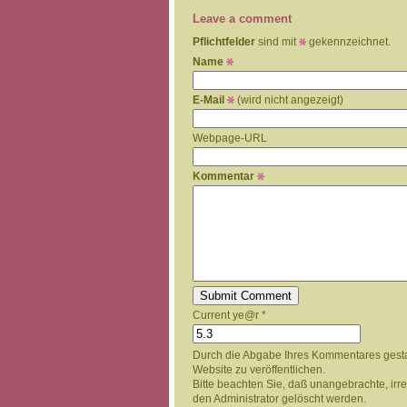
Leave a comment
Pflichtfelder
sind mit
gekennzeichnet.
Name
E-Mail
(wird nicht angezeigt)
Webpage-URL
Kommentar
Current ye@r
*
Durch die Abgabe Ihres Kommentares gest
Website zu veröffentlichen.
Bitte beachten Sie, daß unangebrachte, ir
den Administrator gelöscht werden.