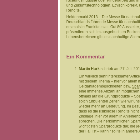
Rüstungsindustrie oder Kinderarbeit und i
und Zukunftstechnologien. Ethisch korrekt,
Rendite.
Heldenmarkt 2013 – Die Messe für nachha
Deutschlands führende Messe für nachhalti
erstmals in Frankfurt statt. Gut 80 Ausstell
präsentieren sich im ausgebuchten Bockenh
Lebensbereichen gibt es nachhaltige Altern
Ein Kommentar
Martin Hark
schrieb am 27. Juli 20
Ein wirklich sehr interessanter Arti
mit diesem Thema – hier vor allem 
Geldanlagemöglichkeiten bzw.
Spar
eine immense Anzahl an möglichen 
oftmals auf die Grundprodukte – Sp
solch turbulenten Zeiten wie wir un
wieder mehr an Bedeutung. Im Bezug
dass es die risikolose Rendite nicht
Zinslage, hier vor allem in Anleihe
sprechen. Die herkömmlichen Sparfo
wichtigsten Sparprodukte dar, die j
der Fall ist – kann / sollte in ander