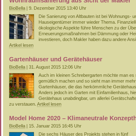
Wohnraumsanierung aus Sicht der Makler
BioBella
| 9. Dezember 2015 13:40 Uhr
Die Sanierung von Altbauten ist bei Wohnungs- u
Hauseigentümer immer wieder Thema. Finanziell
ökologische Aspekte führe Menschen zu der Übe
Erneuerungsmaßnahmen bei Dämmung oder Hei
investieren, doch Makler haben dazu andere Ansi
Artikel lesen
Gartenhäuser und Gerätehäuser
BioBella
| 31. August 2015 12:06 Uhr
Auch im kleinen Schrebergarten möchte man es 
gemütlich machen und so sieht man immer meh
Gartenhäuser, die das herkömmliche Gerätehaus
Anders jedoch im Garten mit Einfamilienhaus, hier
Gerätehaus unabdingbar, um allerlei Gerätschaft
zu verstauen.
Artikel lesen
Model Home 2020 – Klimaneutrale Konzept
BioBella
| 15. Januar 2015 16:45 Uhr
Die sechs Häuser des Projekts stehen in fünf